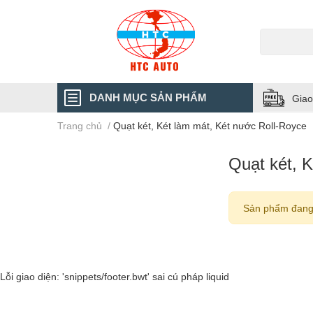
DANH MỤC SẢN PHẨM
Giao
Trang chủ
/
Quạt két, Két làm mát, Két nước Roll-Royce
Quạt két, 
Sản phẩm đang
Lỗi giao diện: 'snippets/footer.bwt' sai cú pháp liquid