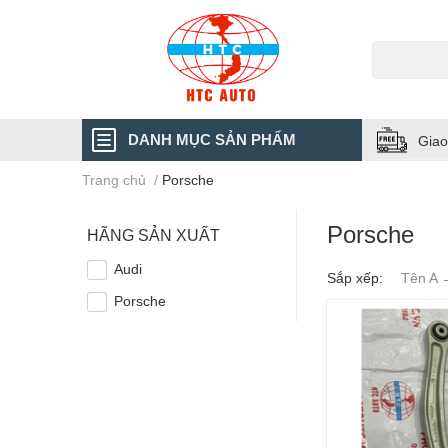
DANH MỤC SẢN PHẨM
Giao
Trang chủ
/
Porsche
Porsche
HÃNG SẢN XUẤT
Audi
Sắp xếp:
Tên A 
Porsche