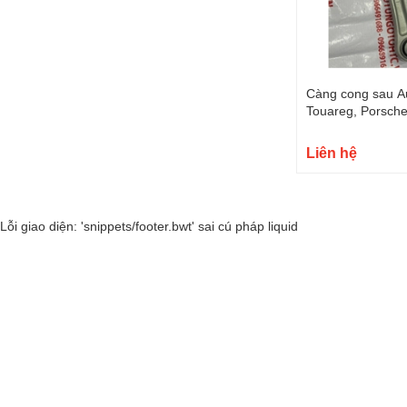
Càng cong sau A
Touareg, Porsch
7L0505397-7L05
Liên hệ
Lỗi giao diện: 'snippets/footer.bwt' sai cú pháp liquid