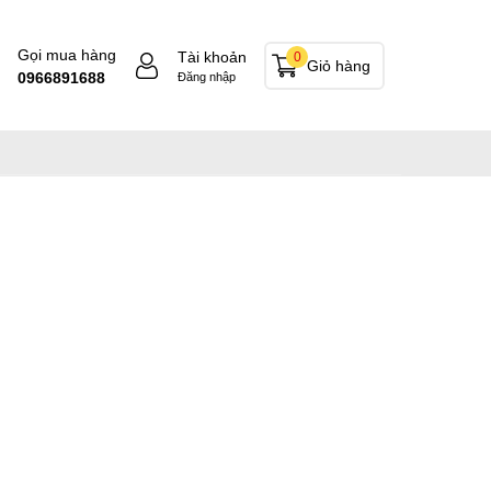
Gọi mua hàng
Tài khoản
0
Giỏ hàng
0966891688
Đăng nhập