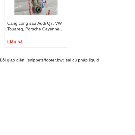
Càng cong sau Audi Q7, VW
Touareg, Porsche Cayenne
7L0505397-7L0505398
Liên hệ
Lỗi giao diện: 'snippets/footer.bwt' sai cú pháp liquid