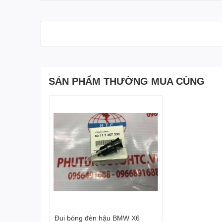
Các mã dùng chung tương thích:
Bên lái:
63119850425 - 6311 9850 425 - 63 11 9 850 425
Bên phụ:
SẢN PHẨM THƯỜNG MUA CÙNG
63119850426 - 6311 9850 426 - 63 11 9 850 426
Các dòng xe tương thích:
X5 G05 (09/2017 — 12/2019)
X6 G06 (06/2018 — 12/2019)
Phụ tùng ô tô HTC
Cung cấp phụ tùng ô tô các dòng xe Châu Âu
Đặt hàng nhanh
Tư vấn 24/7
Địa chỉ: 10A-SP.06-19, khu đô thị Vinhomes Ocean 
Đui bóng đèn hậu BMW X6