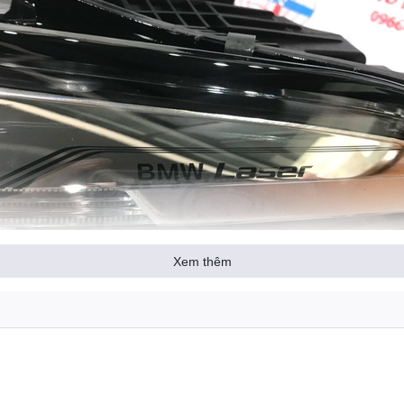
Xem thêm
ô tô
thường có kích thước và công suất lớn, tiết diện rộng. Đèn xe phả