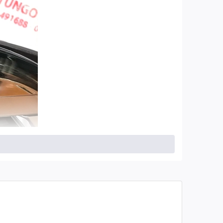
i đảm bảo có độ bền cao, chịu lực, chịu nhiệt và kháng