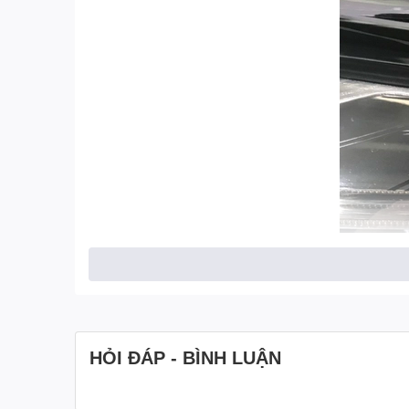
HỎI ĐÁP - BÌNH LUẬN
Để đáp ứng yêu cầu về góc chiếu sáng rộng,
đèn pha 
nước giúp xe vận hành tốt trong mọi điều kiện thời tiết.