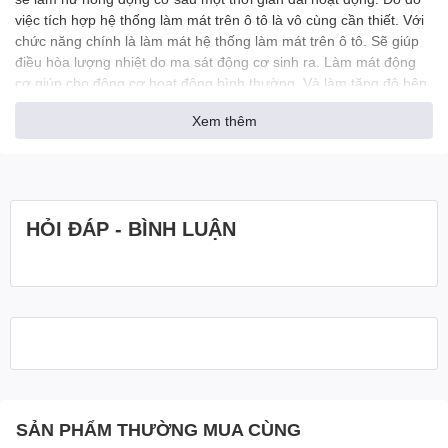
việc tích hợp hệ thống làm mát trên ô tô là vô cùng cần thiết. Với
chức năng chính là làm mát hệ thống làm mát trên ô tô. Sẽ giúp
điều hòa lượng nhiệt do ma sát động cơ sinh ra. Làm mát động
cơ giúp cho động cơ hoạt động bình thường. Và làm tăng độ bên
cho động cơ khi sử dụng.
Xem thêm
Với cấu tạo và nguyên lý làm việc cụ thể của mình. Hệ thống làm
mát trên ô tô sẽ giúp động cơ hoạt động tốt nhất có thể. Nếu như
ô tô không có tích hợp hệ thống làm mát. Thì khả năng hư hỏng
động cơ trong thời gian sử dụng lâu dài là khá cao
HỎI ĐÁP - BÌNH LUẬN
Hệ thống làm mát được cấu tạo bởi các ống dẫn, bơm được dùng
để điều phối nước làm mát, van hằng nhiệt, bộ tản nhiệt có tác
dụng làm mát, nắp bộ tản nhiệt có tác dụng kiểm soát áp suất
trong hệ thống,..
Để nước làm mát không bị sôi, bình nước phụ trên các mẫu xe
hiện đại thường được áp suất hóa. Nó được gắn vào bộ tản nhiệt
và động cơ bằng các ống dẫn và là một thành phần quan trọng
của hệ thống.
SẢN PHẨM THƯỜNG MUA CÙNG